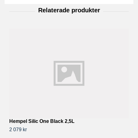
H
73
Hempel Silic One Black 2,5L
2 079 kr