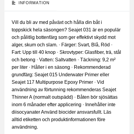
INFORMATION
Vill du bli av med påväxt och hålla din båt i
toppskick hela säsongen? Seajet 031 är en populär
och pålitlig bottenfärg som ger effektivt skydd mot
alger, skum och slam. · Färger: Svart, Blå, Röd ·
Fart: Upp till 40 knop · Skrovtyper: Glasfiber, trä, stål
och betong · Vatten: Saltvatten · Täckning: 9,2 m²
per liter · Håller i en säsong · Rekommenderad
grundfärg: Seajet 015 Underwater Primer eller
Seajet 117 Multipurpose Epoxy Primer · Vid
användning av förtunning rekommenderas Seajet
Thinner A (normalt outspädd) · Båten bör sjösättas
inom 6 månader efter applicering · Innehåller inte
diisocyanater Använd biocider ansvarsfullt. Läs
alltid etiketten och produktinformationen före
användning.