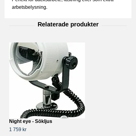
arbetsbelysning.
Night eye - Sökljus
H
1 759 kr
2 