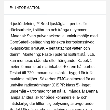
INFORMATION
·Ljusfördelning:** Bred ljuskägla – perfekt för
däcksarbete, i sittbrunn och trånga utrymmen
·Material: Svart pulverlackerat aluminiumhölje med
CoroSafe®-beläggning för extra korrosionsskydd
·Glasskydd: IP6K9K – helt tätat mot vatten och
damm ·Montering: Fäste i polerat rostfritt stål 316,
kan monteras stående eller hängande ·Kabel: 1
meter förmonterad marinkabel ·Extrem hållbarhet:
Testad till 720 timmars saltstänk – byggd för tuffa
maritima miljöer ·Säkerhet: EMC-optimerad för att
undvika radiostörningar (CISPR klass 5) ·Inget
underhåll – utformad för att hålla i många år Denna
lampa är idealisk för både kommersiella- och
fritidsfartyg där tillförlitlig belysning är avgörande.
Perfekt för däcksarbete, lastning eller som extra