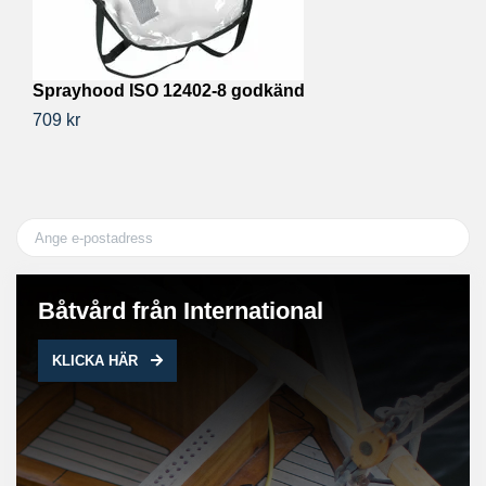
Sprayhood ISO 12402-8 godkänd
W
709 kr
3 
Båtvård från International
KLICKA HÄR