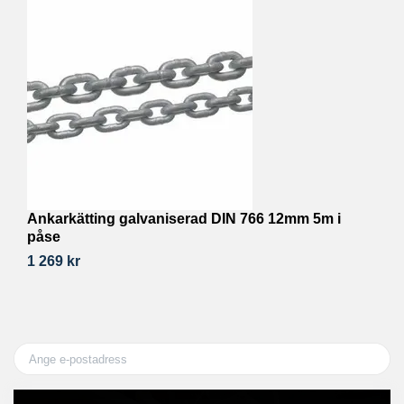
Ankarkätting galvaniserad DIN 766 12mm 5m i
L
påse
7
1 269 kr
4 