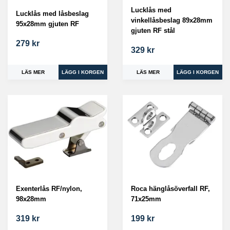
Lucklås med
Lucklås med låsbeslag
vinkellåsbeslag 89x28mm
95x28mm gjuten RF
gjuten RF stål
279 kr
329 kr
LÄS MER
LÄS MER
Exenterlås RF/nylon,
Roca hänglåsöverfall RF,
98x28mm
71x25mm
319 kr
199 kr