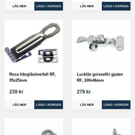
LÄS MER
LÄS MER
Roca hänglåsöverfall RF,
Lucklås gnisselfri gjuten
95x25mm
RF, 100x46mm
239 kr
279 kr
LÄS MER
LÄS MER