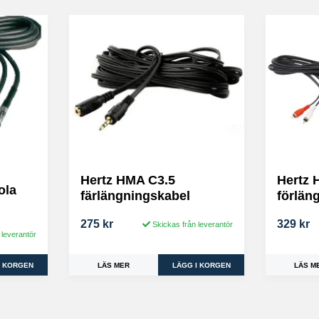
Hertz HMA C3.5
Hertz
ola
färlängningskabel
förlän
275 kr
329 kr
Skickas från leverantör
 leverantör
LÄS MER
LÄS M