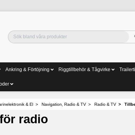
Ankring & Förtöjning
Riggtillbehör & Tågvirke
Trailert
noder
rinelektronik & El
Navigation, Radio & TV
Radio & TV
Tillb
för radio