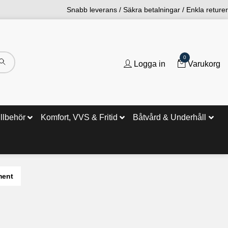
Snabb leverans / Säkra betalningar / Enkla returer
0
Logga in
Varukorg
illbehör
Komfort, VVS & Fritid
Båtvård & Underhåll
ment