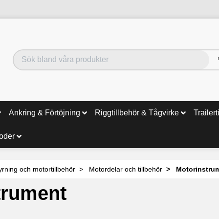
Ankring & Förtöjning
Riggtillbehör & Tågvirke
Trailert
noder
yrning och motortillbehör
Motordelar och tillbehör
Motorinstru
trument