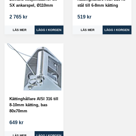
SX ankarspel, Ø110mm
stål till 6-8mm kätting
2 765 kr
519 kr
LÄS MER
LÄS MER
Kättinghållare AISI 316 till
8-10mm kätting, bas
80x70mm
649 kr
LÄS MER