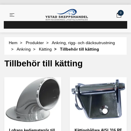
0
Hem
Produkter
Ankring, rigg- och däcksutrustning
Ankring
Kätting
Tillbehör till kätting
Tillbehör till kätting
Lofrans kedjematarrör till
Kättinghållare AISI 316 RF