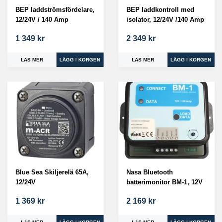
BEP laddströmsfördelare,
BEP laddkontroll med
12/24V / 140 Amp
isolator, 12/24V /140 Amp
1 349 kr
2 349 kr
LÄS MER
LÄS MER
Blue Sea Skiljerelä 65A,
Nasa Bluetooth
12/24V
batterimonitor BM-1, 12V
1 369 kr
2 169 kr