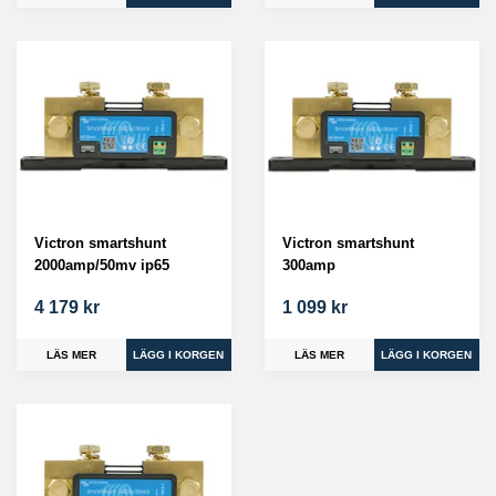
Victron smartshunt
Victron smartshunt
2000amp/50mv ip65
300amp
4 179 kr
1 099 kr
LÄS MER
LÄS MER