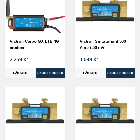
Victron Cerbo GX LTE 4G-
Victron SmartShunt 500
modem
Amp / 50 mV
3 259 kr
1 589 kr
LÄS MER
LÄS MER