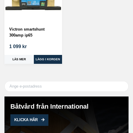
Victron smartshunt
300amp ip65
1 099 kr
LÄS MER
Båtvård från International
KLICKA HÄR