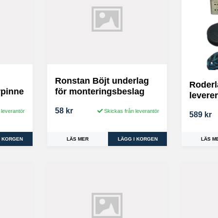
Ronstan Böjt underlag
Roderlå
rpinne
för monteringsbeslag
levere
58 kr
 leverantör
Skickas från leverantör
589 kr
LÄS M
LÄS MER