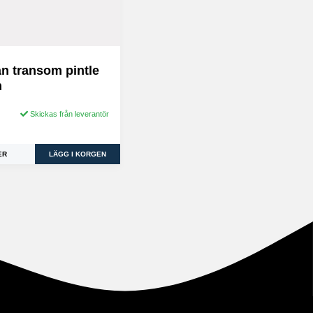
n transom pintle
m
Skickas från leverantör
ER