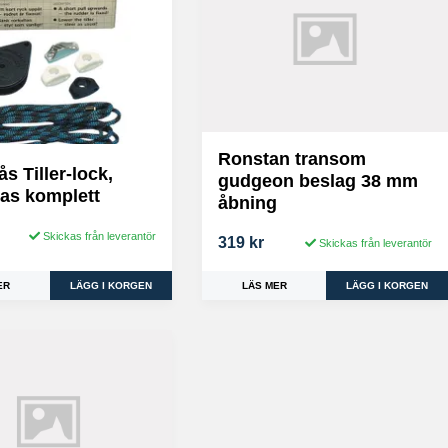
Ronstan transom
s Tiller-lock,
gudgeon beslag 38 mm
ras komplett
åbning
Skickas från leverantör
319 kr
Skickas från leverantör
ER
LÄS MER