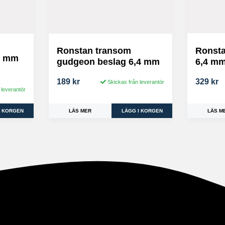
Ronstan transom
Ronsta
5 mm
gudgeon beslag 6,4 mm
6,4 m
189 kr
329 kr
Skickas från leverantör
 leverantör
LÄS MER
LÄS M