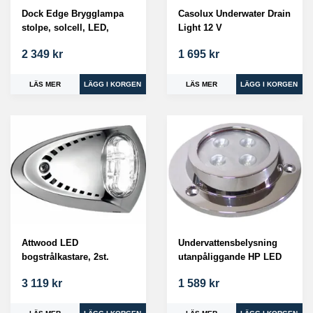
Dock Edge Brygglampa
Casolux Underwater Drain
stolpe, solcell, LED,
Light 12 V
2 349 kr
1 695 kr
LÄS MER
LÄS MER
Attwood LED
Undervattensbelysning
bogstrålkastare, 2st.
utanpåliggande HP LED
3 119 kr
1 589 kr