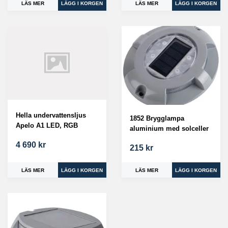
LÄS MER
LÄS MER
Hella undervattensljus
1852 Brygglampa
Apelo A1 LED, RGB
aluminium med solceller
4 690 kr
215 kr
LÄS MER
LÄS MER