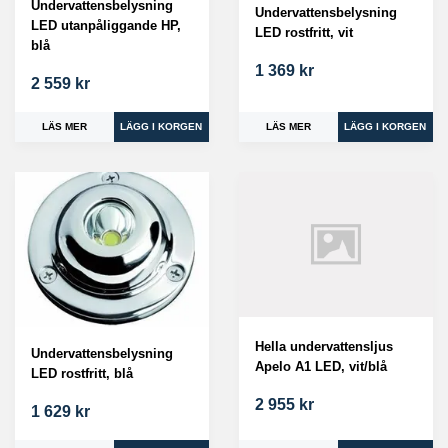
Undervattensbelysning
Undervattensbelysning
LED utanpåliggande HP,
LED rostfritt, vit
blå
1 369 kr
2 559 kr
LÄS MER
LÄS MER
Hella undervattensljus
Undervattensbelysning
Apelo A1 LED, vit/blå
LED rostfritt, blå
2 955 kr
1 629 kr