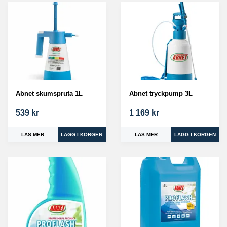
Abnet skumspruta 1L
Abnet tryckpump 3L
539 kr
1 169 kr
LÄS MER
LÄS MER