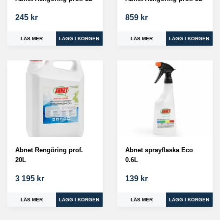
245 kr
859 kr
LÄS MER
LÄS MER
Abnet Rengöring prof.
Abnet sprayflaska Eco
20L
0.6L
3 195 kr
139 kr
LÄS MER
LÄS MER