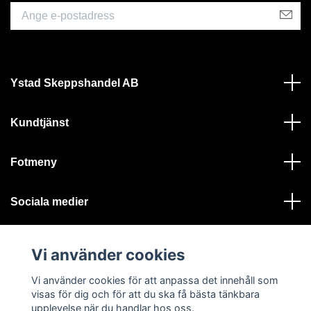
Ystad Skeppshandel AB
Kundtjänst
Fotmeny
Sociala medier
Vi använder cookies
Vi använder cookies för att anpassa det innehåll som
visas för dig och för att du ska få bästa tänkbara
© 2026 Ystad Skeppshandel - Alla rättigheter reserverade
upplevelse när du handlar hos oss.