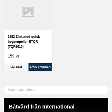
1852 Zinkanod quick
bogpropeller BTQR
(TQR6015)
159 kr
LÄS MER
Båtvård från International