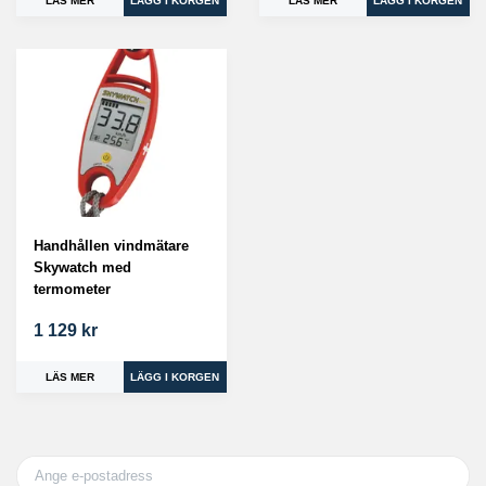
LÄS MER
LÄS MER
Handhållen vindmätare
Skywatch med
termometer
1 129 kr
LÄS MER