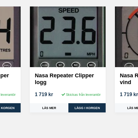
pper
Nasa Repeater Clipper
Nasa R
logg
vind
1 719 kr
1 719 k
 leverantör
Skickas från leverantör
LÄS MER
LÄS M