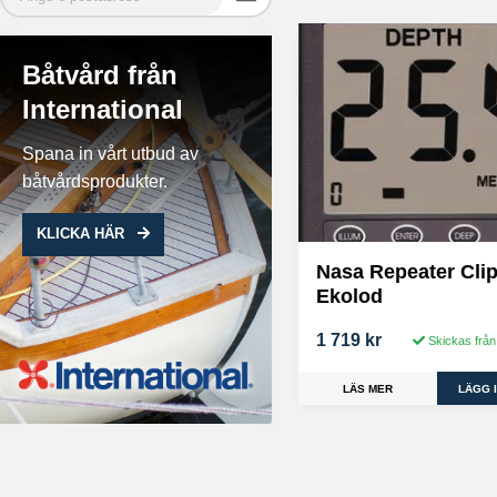
Båtvård från
International
Spana in vårt utbud av
båtvårdsprodukter.
KLICKA HÄR
Nasa Repeater Cli
Ekolod
1 719 kr
Skickas från
LÄS MER