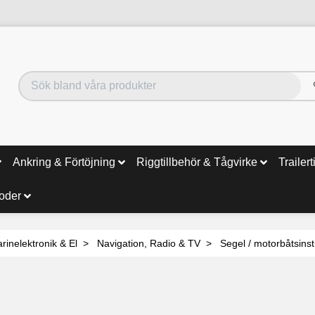
Ankring & Förtöjning
Riggtillbehör & Tågvirke
Trailert
noder
rinelektronik & El
Navigation, Radio & TV
Segel / motorbåtsins