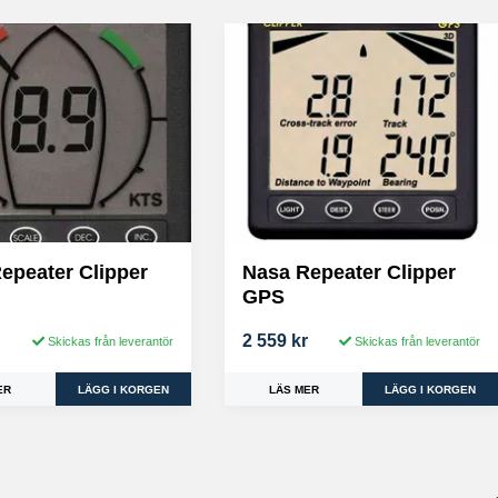
epeater Clipper
Nasa Repeater Clipper
GPS
r
2 559 kr
Skickas från leverantör
Skickas från leverantör
ER
LÄS MER