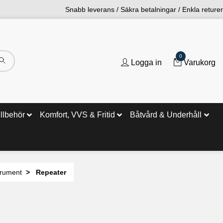
Snabb leverans / Säkra betalningar / Enkla returer
0
Logga in
Varukorg
illbehör
Komfort, VVS & Fritid
Båtvård & Underhåll
trument
Repeater