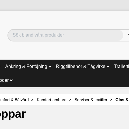
Ankring & Förtöjning
Riggtillbehör & Tågvirke
Trailert
noder
mfort & Båtvård
Komfort ombord
Serviser & textilier
Glas &
oppar