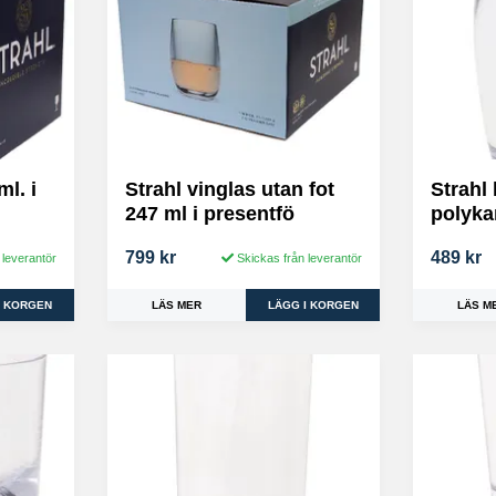
ml. i
Strahl vinglas utan fot
Strahl 
247 ml i presentfö
polyka
799 kr
489 kr
 leverantör
Skickas från leverantör
LÄS MER
LÄS M