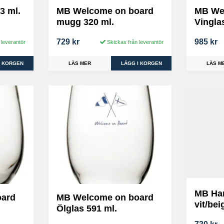
3 ml.
MB Welcome on board
MB We
mugg 320 ml.
Vingla
729 kr
985 kr
 leverantör
Skickas från leverantör
LÄS MER
LÄS M
MB Ha
oard
MB Welcome on board
vit/be
Ölglas 591 ml.