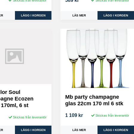
589 kr
Skickas från leverantör
Skickas från leverantör
ER
LÄS MER
lor Soul
Mb party champagne
agne Ecozen
glas 22cm 170 ml 6 stk
 170ml, 6 st
1 109 kr
Skickas från leverantör
r
Skickas från leverantör
LÄS MER
ER