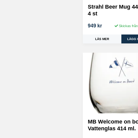
Strahl Beer Mug 44
4 st
949 kr
Skickas från
LÄS MER
MB Welcome on b
Vattenglas 414 ml.