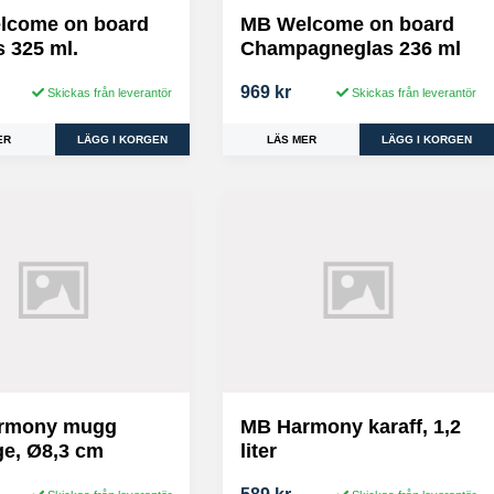
lcome on board
MB Welcome on board
s 325 ml.
Champagneglas 236 ml
969 kr
Skickas från leverantör
Skickas från leverantör
ER
LÄS MER
rmony mugg
MB Harmony karaff, 1,2
ige, Ø8,3 cm
liter