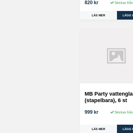
820 kr
Skickas från
LÄS MER
MB Party vattengla
(stapelbara), 6 st
999 kr
Skickas från
LÄS MER