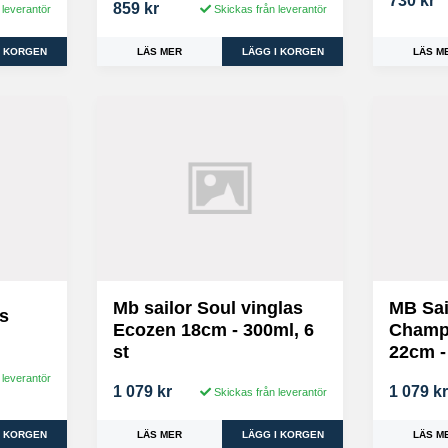
730 kr
859 kr
 leverantör
Skickas från leverantör
LÄS M
LÄS MER
Mb sailor Soul vinglas
MB Sai
s
Ecozen 18cm - 300ml, 6
Champ
st
22cm -
 leverantör
1 079 kr
1 079 k
Skickas från leverantör
LÄS MER
LÄS M