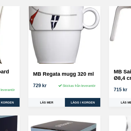
oard
MB Sai
MB Regata mugg 320 ml
Ø8,4 
729 kr
Skickas från leverantör
715 kr
 leverantör
LÄS MER
LÄS M