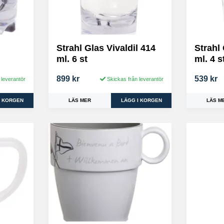
Strahl Glas Vivaldil 414
Strahl
ml. 6 st
ml. 4 s
899 kr
539 kr
 leverantör
Skickas från leverantör
LÄS MER
LÄS M