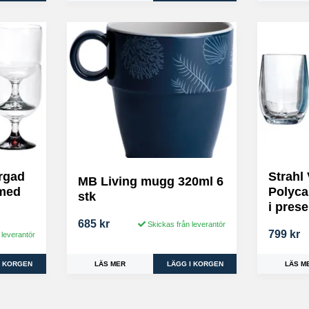
rgad
Strahl 
MB Living mugg 320ml 6
 med
Polyca
stk
i pres
685 kr
Skickas från leverantör
799 kr
 leverantör
LÄS MER
LÄS M