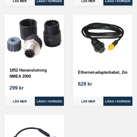
LÄS MER
LÄS MER
1852 Hananslutning
Ethernet-adapterkabel, 2m
NMEA 2000
628 kr
299 kr
LÄS MER
LÄS MER