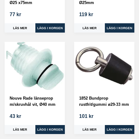
Ø25 x75mm
Ø25mm
77 kr
119 kr
LÄS MER
LÄS MER
Nouve Rade länseprop
1852 Bundprop
m/skruvhål vit, Ø40 mm
rustfrit/gummi ø29-33 mm
43 kr
101 kr
LÄS MER
LÄS MER