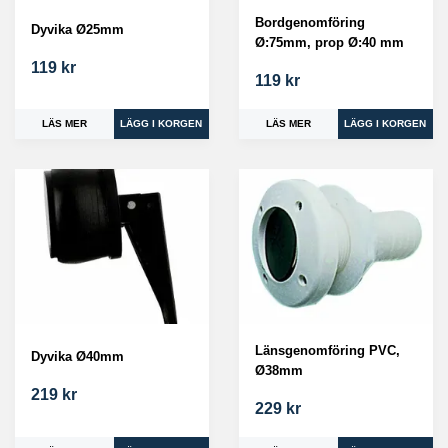
Bordgenomföring
Dyvika Ø25mm
Ø:75mm, prop Ø:40 mm
119 kr
119 kr
LÄS MER
LÄS MER
Länsgenomföring PVC,
Dyvika Ø40mm
Ø38mm
219 kr
229 kr