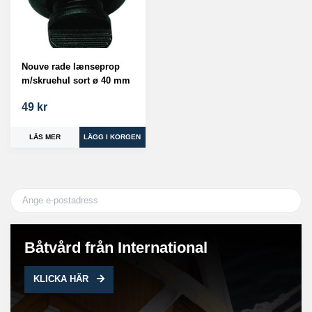
Nouve rade lænseprop
m/skruehul sort ø 40 mm
49 kr
LÄS MER
Båtvård från International
KLICKA HÄR