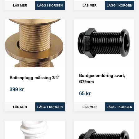
LÄS MER
LÄS MER
Bordgenomföring svart,
Bottenplugg mässing 3/4"
Ø39mm
399 kr
65 kr
LÄS MER
LÄS MER