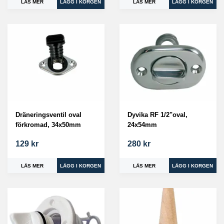
LÄS MER
LÄS MER
Dräneringsventil oval
Dyvika RF 1/2"oval,
förkromad, 34x50mm
24x54mm
129 kr
280 kr
LÄS MER
LÄS MER