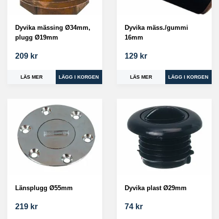
Dyvika mässing Ø34mm,
Dyvika mäss./gummi
plugg Ø19mm
16mm
209 kr
129 kr
LÄS MER
LÄS MER
Länsplugg Ø55mm
Dyvika plast Ø29mm
219 kr
74 kr