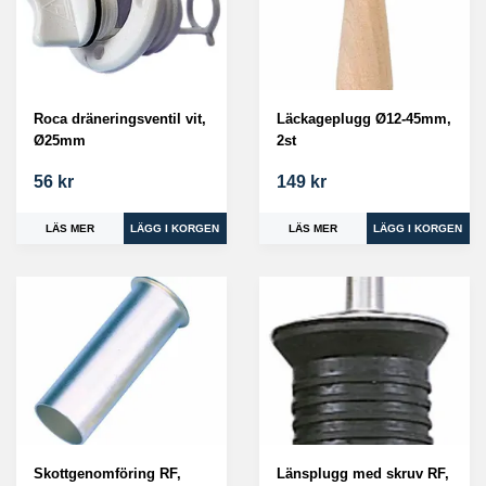
Roca dräneringsventil vit,
Läckageplugg Ø12-45mm,
Ø25mm
2st
56 kr
149 kr
LÄS MER
LÄS MER
Skottgenomföring RF,
Länsplugg med skruv RF,