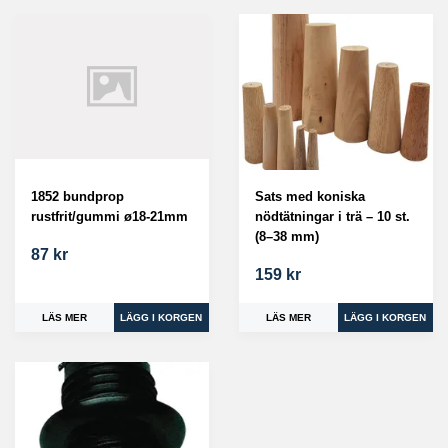
Sats med koniska
1852 bundprop
nödtätningar i trä – 10 st.
rustfrit/gummi ø18-21mm
(8–38 mm)
87 kr
159 kr
LÄS MER
LÄS MER