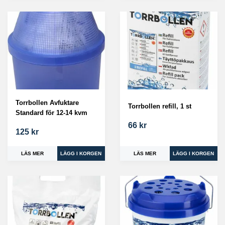
Torrbollen Avfuktare
Torrbollen refill, 1 st
Standard för 12-14 kvm
66 kr
125 kr
LÄS MER
LÄS MER