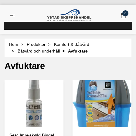
0
Hem
Produkter
Komfort & Båtvård
Båtvård och underhåll
Avfuktare
Avfuktare
Seac Imm-skydd Biogel,