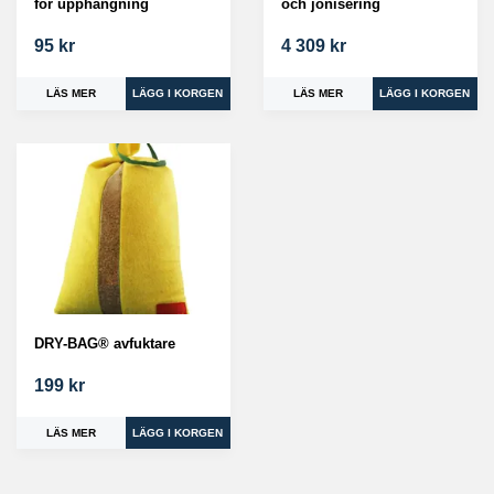
för upphängning
och jonisering
95 kr
4 309 kr
LÄS MER
LÄS MER
DRY-BAG® avfuktare
199 kr
LÄS MER