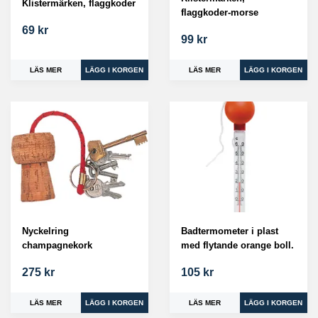
Klistermärken, flaggkoder
flaggkoder-morse
69 kr
99 kr
LÄS MER
LÄS MER
Nyckelring
Badtermometer i plast
champagnekork
med flytande orange boll.
275 kr
105 kr
LÄS MER
LÄS MER