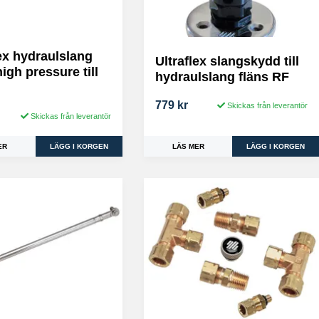
lex hydraulslang
Ultraflex slangskydd till
igh pressure till
hydraulslang fläns RF
779 kr
Skickas från leverantör
Skickas från leverantör
LÄS MER
ER