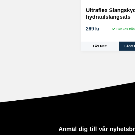
Ultraflex Slangskydd
hydraulslangsats
269 kr
Skickas från
LÄS MER
Anmäl dig till vår nyhetsb