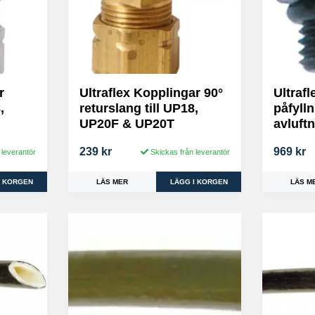
r
Ultraflex Kopplingar 90°
Ultrafl
,
returslang till UP18,
påfyll
UP20F & UP20T
avluft
239 kr
969 kr
 leverantör
Skickas från leverantör
LÄS MER
LÄS M