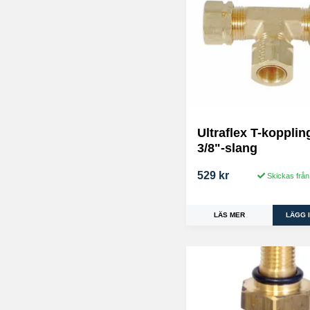
Ultraflex T-kopplin
3/8"-slang
529 kr
Skickas från
LÄS MER