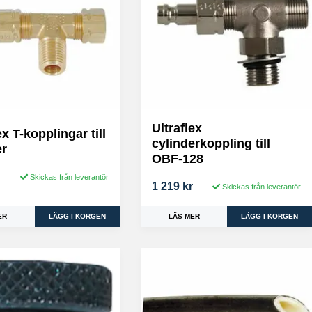
Ultraflex
ex T-kopplingar till
cylinderkoppling till
er
OBF-128
Skickas från leverantör
1 219 kr
Skickas från leverantör
ER
LÄS MER