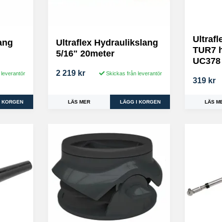
Ultraf
lang
Ultraflex Hydraulikslang
TUR7 h
5/16" 20meter
UC378
2 219 kr
 leverantör
Skickas från leverantör
319 kr
LÄS MER
LÄS M