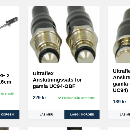
Ultrafl
Ultraflex
RF 2
Anslut
Anslutningssats för
3,6cm
gamla c
gamla UC94-OBF
UC94)
 leverantör
229 kr
Skickas från leverantör
189 kr
LÄS MER
LÄS M