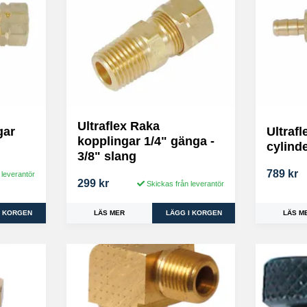
Ultraflex Raka
gar
Ultrafl
kopplingar 1/4" gänga -
cylind
3/8" slang
789 kr
 leverantör
299 kr
Skickas från leverantör
LÄS M
LÄS MER