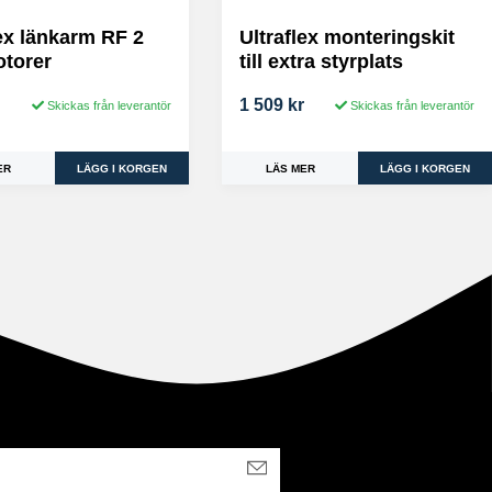
lex länkarm RF 2
Ultraflex monteringskit
torer
till extra styrplats
r
1 509 kr
Skickas från leverantör
Skickas från leverantör
ER
LÄS MER