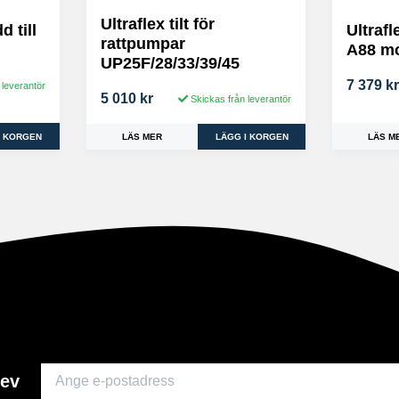
Ultraflex tilt för
 till
Ultraf
rattpumpar
A88 mo
UP25F/28/33/39/45
7 379 k
 leverantör
5 010 kr
Skickas från leverantör
LÄS M
LÄS MER
rev