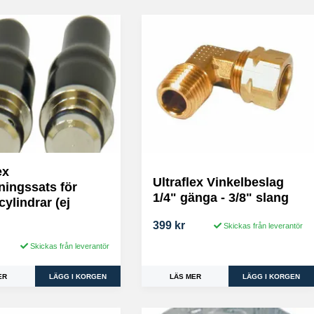
ex
Ultraflex Vinkelbeslag
ningssats för
1/4" gänga - 3/8" slang
ylindrar (ej
399 kr
Skickas från leverantör
Skickas från leverantör
LÄS MER
ER