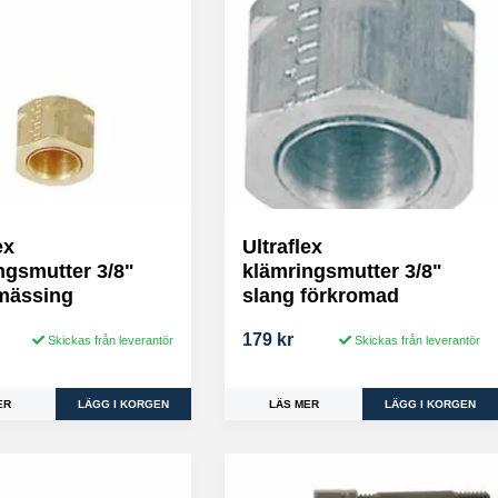
ex
Ultraflex
ngsmutter 3/8"
klämringsmutter 3/8"
mässing
slang förkromad
179 kr
Skickas från leverantör
Skickas från leverantör
ER
LÄS MER