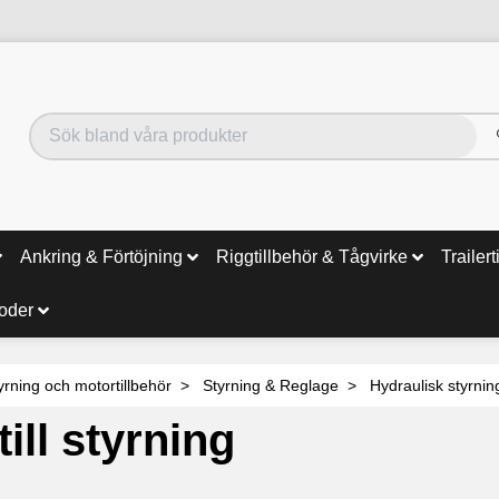
Ankring & Förtöjning
Riggtillbehör & Tågvirke
Trailert
noder
yrning och motortillbehör
Styrning & Reglage
Hydraulisk styrnin
till styrning