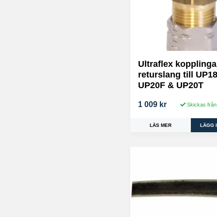
Ultraflex kopplinga
returslang till UP18
UP20F & UP20T
1 009 kr
Skickas från
LÄS MER