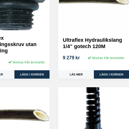
ex
Ultraflex Hydraulikslang
ningsskruv utan
1/4" gotech 120M
ning
9 279 kr
Skickas från leverantör
Skickas från leverantör
LÄS MER
ER