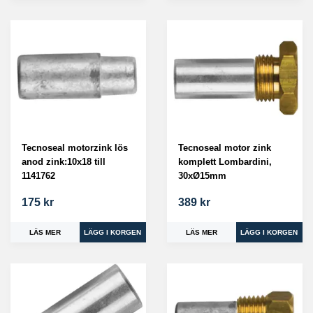
Tecnoseal motorzink lös
Tecnoseal motor zink
anod zink:10x18 till
komplett Lombardini,
1141762
30xØ15mm
175 kr
389 kr
LÄS MER
LÄS MER