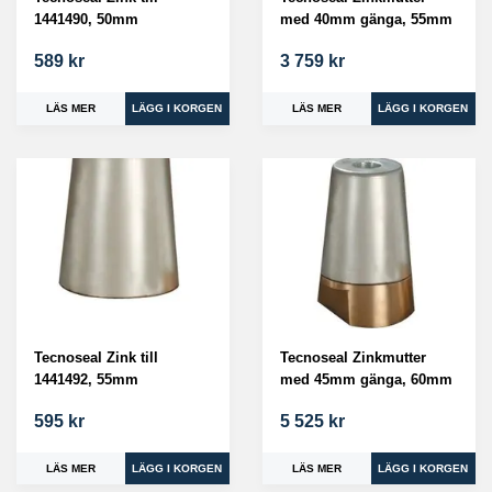
1441490, 50mm
med 40mm gänga, 55mm
589 kr
3 759 kr
LÄS MER
LÄS MER
Tecnoseal Zink till
Tecnoseal Zinkmutter
1441492, 55mm
med 45mm gänga, 60mm
595 kr
5 525 kr
LÄS MER
LÄS MER