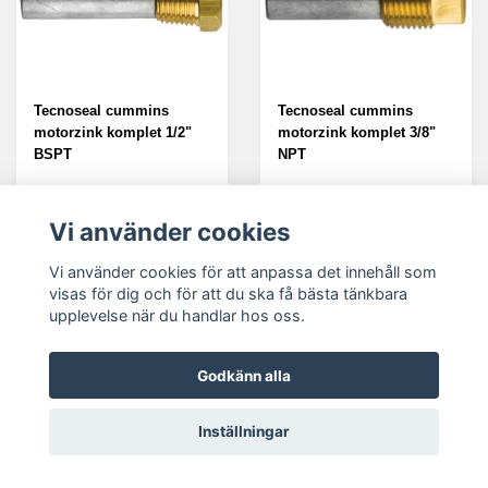
Tecnoseal cummins
Tecnoseal cummins
motorzink komplet 1/2"
motorzink komplet 3/8"
BSPT
NPT
529 kr
359 kr
Vi använder cookies
LÄS MER
LÄS MER
Vi använder cookies för att anpassa det innehåll som
visas för dig och för att du ska få bästa tänkbara
upplevelse när du handlar hos oss.
Godkänn alla
Inställningar