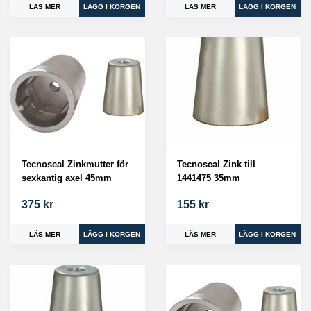
LÄS MER
LÄS MER
Tecnoseal Zinkmutter för
Tecnoseal Zink till
sexkantig axel 45mm
1441475 35mm
375 kr
155 kr
LÄS MER
LÄS MER