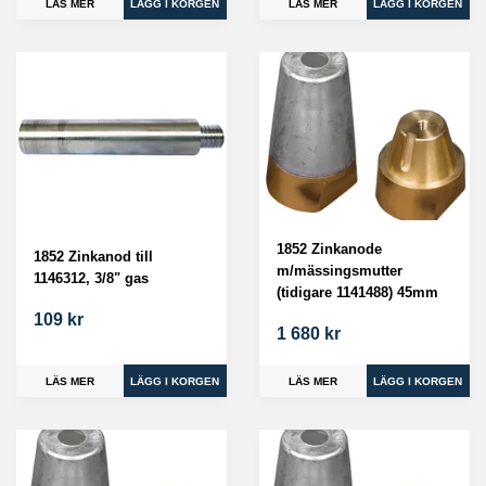
LÄS MER
LÄS MER
1852 Zinkanode
1852 Zinkanod till
m/mässingsmutter
1146312, 3/8" gas
(tidigare 1141488) 45mm
109 kr
1 680 kr
LÄS MER
LÄS MER