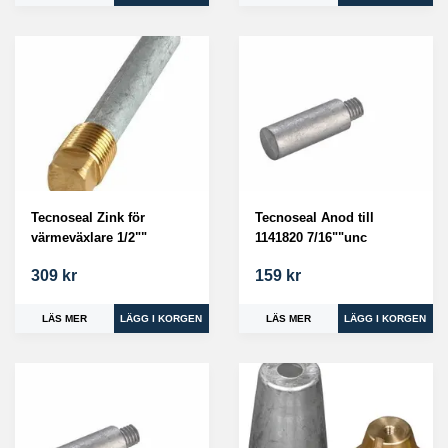
Tecnoseal Zink för
Tecnoseal Anod till
värmeväxlare 1/2""
1141820 7/16""unc
309 kr
159 kr
LÄS MER
LÄS MER