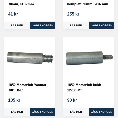
30mm, Ø16 mm
komplett 30mm, Ø16 mm
41 kr
255 kr
LÄS MER
LÄS MER
1852 Motorzink Yanmar
1852 Motorzink bukh
3/8" UNC
12x35 M5
105 kr
90 kr
LÄS MER
LÄS MER