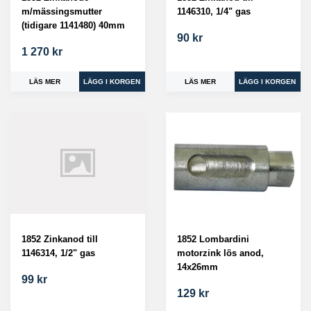
m/mässingsmutter
1146310, 1/4" gas
(tidigare 1141480) 40mm
90 kr
1 270 kr
LÄS MER
LÄS MER
1852 Lombardini
1852 Zinkanod till
motorzink lös anod,
1146314, 1/2" gas
14x26mm
99 kr
129 kr