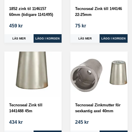
1852 zink til 1146157
Tecnoseal Zink till 144146
60mm (tidigare 1141495)
22-25mm
459 kr
75 kr
LÄS MER
LÄS MER
Tecnoseal Zink till
Tecnoseal Zinkmutter för
1441488 45m
sexkantig axel 40mm
434 kr
245 kr