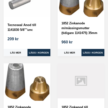
1852 Zinkanode
Tecnoseal Anod till
m/mässingsmutter
1141830 5/8""unc
(tidigare 1141475) 35mm
209 kr
960 kr
LÄS MER
LÄS MER
1852 Zinkanode
1852 Zinkanod till