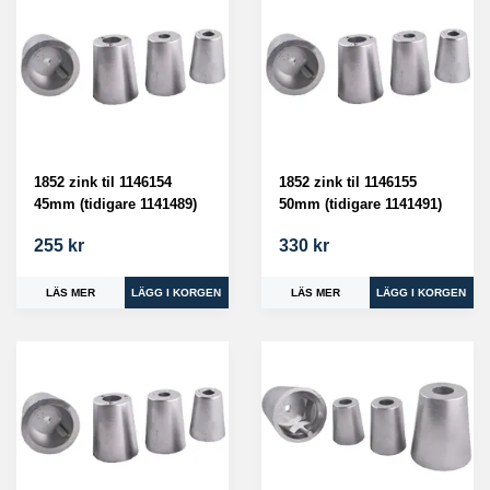
1852 zink til 1146154
1852 zink til 1146155
45mm (tidigare 1141489)
50mm (tidigare 1141491)
255 kr
330 kr
LÄS MER
LÄS MER