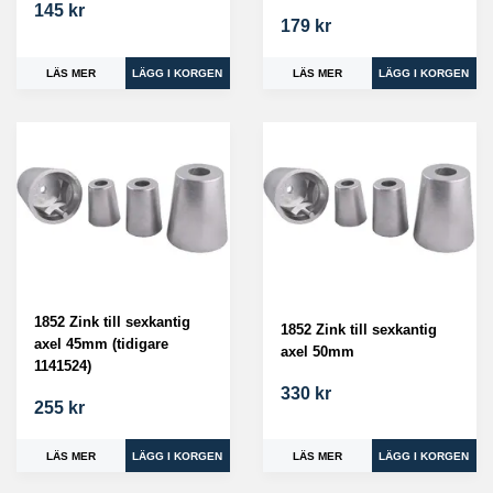
145 kr
179 kr
LÄS MER
LÄS MER
1852 Zink till sexkantig
1852 Zink till sexkantig
axel 45mm (tidigare
axel 50mm
1141524)
330 kr
255 kr
LÄS MER
LÄS MER