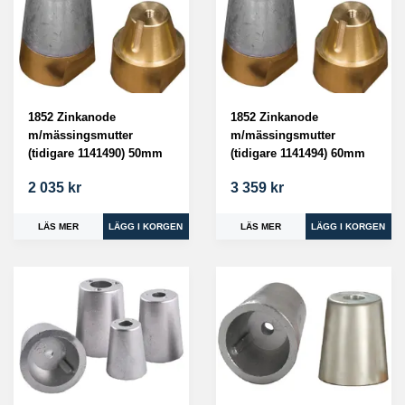
1852 Zinkanode
1852 Zinkanode
m/mässingsmutter
m/mässingsmutter
(tidigare 1141490) 50mm
(tidigare 1141494) 60mm
2 035 kr
3 359 kr
LÄS MER
LÄS MER