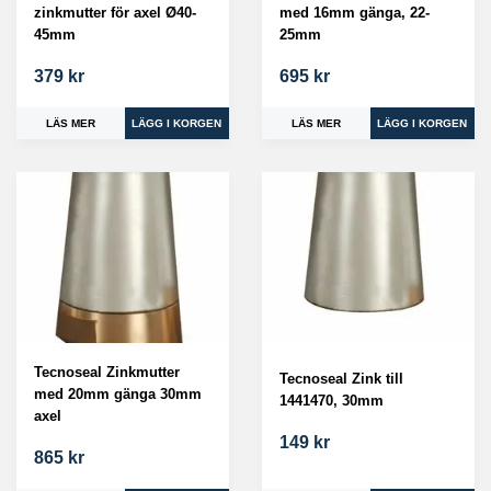
zinkmutter för axel Ø40-
med 16mm gänga, 22-
45mm
25mm
379 kr
695 kr
LÄS MER
LÄS MER
Tecnoseal Zinkmutter
Tecnoseal Zink till
med 20mm gänga 30mm
1441470, 30mm
axel
149 kr
865 kr