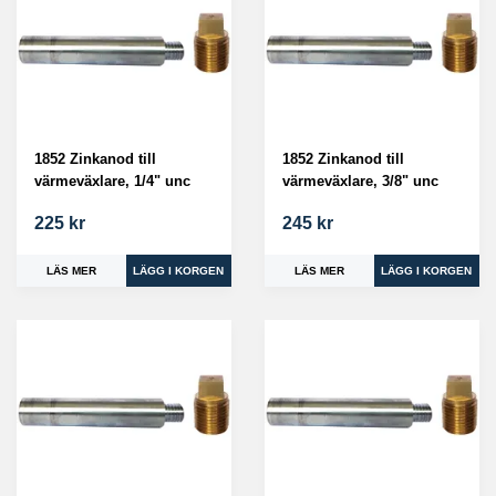
1852 Zinkanod till
1852 Zinkanod till
värmeväxlare, 1/4" unc
värmeväxlare, 3/8" unc
225 kr
245 kr
LÄS MER
LÄS MER