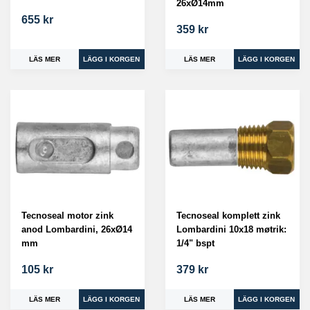
26xØ14mm
655 kr
359 kr
LÄS MER
LÄS MER
Tecnoseal motor zink
Tecnoseal komplett zink
anod Lombardini, 26xØ14
Lombardini 10x18 møtrik:
mm
1/4" bspt
105 kr
379 kr
LÄS MER
LÄS MER