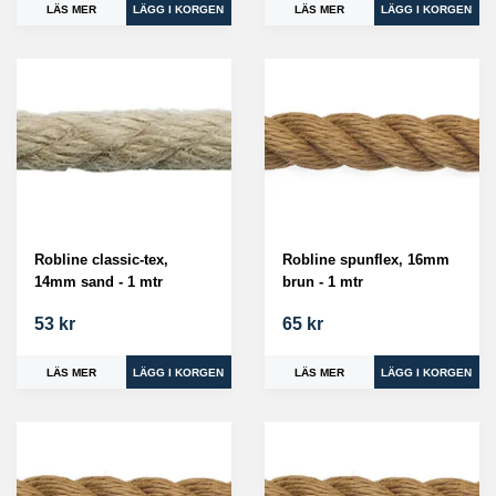
LÄS MER
LÄS MER
Robline classic-tex,
Robline spunflex, 16mm
14mm sand - 1 mtr
brun - 1 mtr
53 kr
65 kr
LÄS MER
LÄS MER