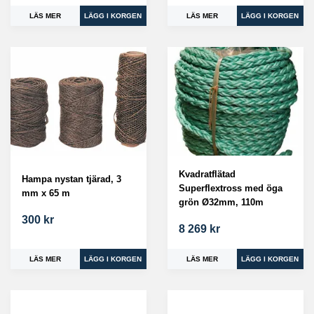
LÄS MER
LÄS MER
Kvadratflätad
Hampa nystan tjärad, 3
Superflextross med öga
mm x 65 m
grön Ø32mm, 110m
300 kr
8 269 kr
LÄS MER
LÄS MER