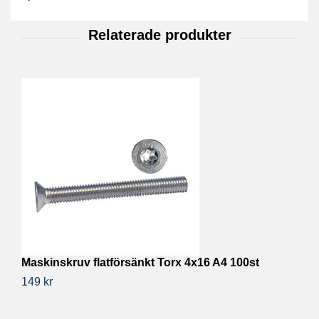
Maskinskruv flatförsänkt Torx 4x16 A4 100st
M
149 kr
43