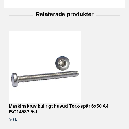
Maskinskruv kullrigt huvud Torx-spår 6x50 A4
ISO14583 5st.
M
50 kr
8