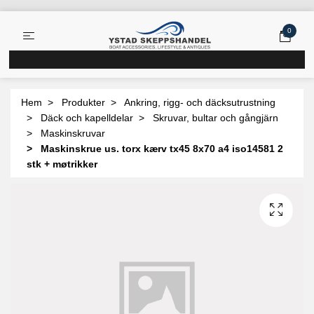
0
Hem
Produkter
Ankring, rigg- och däcksutrustning
Däck och kapelldelar
Skruvar, bultar och gångjärn
Maskinskruvar
Maskinskrue us. torx kærv tx45 8x70 a4 iso14581 2
stk + møtrikker