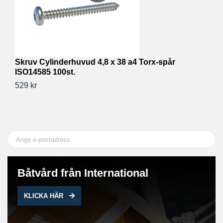
Skruv Cylinderhuvud 4,8 x 38 a4 Torx-spår
S
ISO14585 100st.
10
529 kr
12
Båtvård från International
KLICKA HÄR