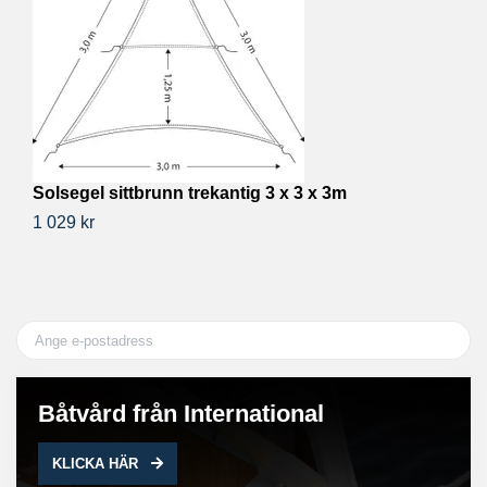
Solsegel sittbrunn trekantig 3 x 3 x 3m
1
1 029 kr
50
Båtvård från International
KLICKA HÄR