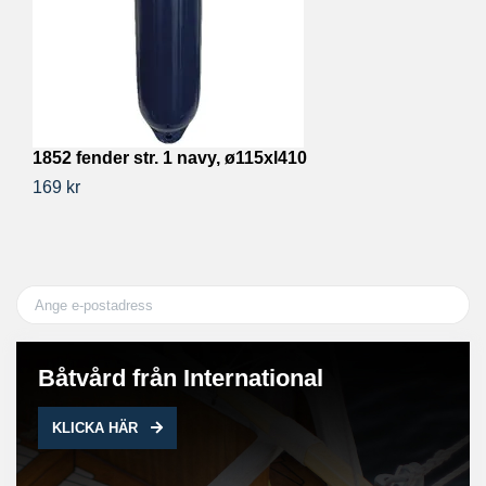
1852 fender str. 1 navy, ø115xl410
18
169 kr
40
Båtvård från International
KLICKA HÄR