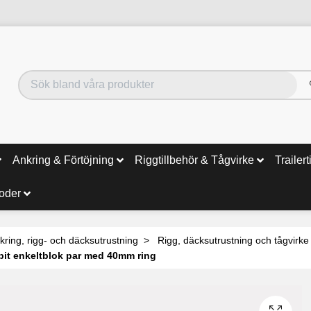
Ankring & Förtöjning
Riggtillbehör & Tågvirke
Trailert
noder
kring, rigg- och däcksutrustning
Rigg, däcksutrustning och tågvirke
bit enkeltblok par med 40mm ring