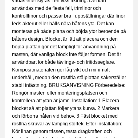
vridas eller styras i en viss riktning. Det kan
användas med de flesta fall, trimlinor och
kontrolllinor och passar bra i uppställningar där linor
leds akterut eller hålls nära båtens yta. Det kan
monteras på både plana och böjda ytor beroende på
båtens design. Blocket är lätt att placera och den
böjda plattan gör det lämpligt för användning på
masten, där vanliga block inte följer formen. Det är
användbart för både tävlings- och fritidsseglare.
Kompositmaterialen ger låg vikt och minimalt
underhåll, medan den rostfria stålplattan säkerställer
stabil infästning. BRUKSANVISNING Förberedelse:
Rengör masten eller monteringsplatsen och
kontrollera att ytan är jämn. Installation: 1 Placera
blocket så att plattan följer ytans kurva. 2 Markera
och förborra hålen vid behov. 3 Fäst blocket med
rostfria skruvar av lämplig storlek. Efter installation:
Kör linan genom trissen, testa dragkraften och