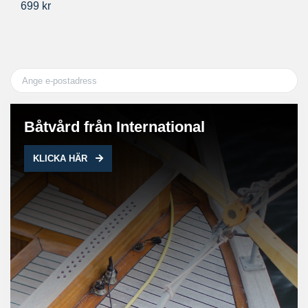
699 kr
28
Båtvård från International
KLICKA HÄR