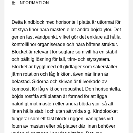
INFORMATION
Detta kindblock med horisontell platta är utformat för
att styra linor nära masten eller andra böjda ytor. Det
ger en fast vändpunkt, vilket gör det enklare att hålla
kontrolllinor organiserade och nära båtens struktur.
Blocket är relevant för seglare som vill ha en stabil
och pålitlig lösning för fall, trim- och styrsystem.
Blocket är byggt med ett glidlager som säkerställer
jämn rotation och låg friktion, även när linan är
belastad. Sidorna och skivan är tillverkade av
komposit för låg vikt och robusthet. Den horisontella,
böjda rostfria stålplattan är formad för att ligga
naturligt mot masten eller andra böjda ytor, så att
linan hålls stabil och utan att vrida sig. Kindblocket
fungerar som ett fast block i riggen, vanligtvis vid
foten av masten eller på platser där linan behöver