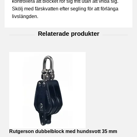
kontrollera att blocket rör sig fritt utan att vrida sig.
Skölj med färskvatten efter segling för att förlänga
livslängden.
Rutgerson dubbelblock med hundsvott 35 mm
R