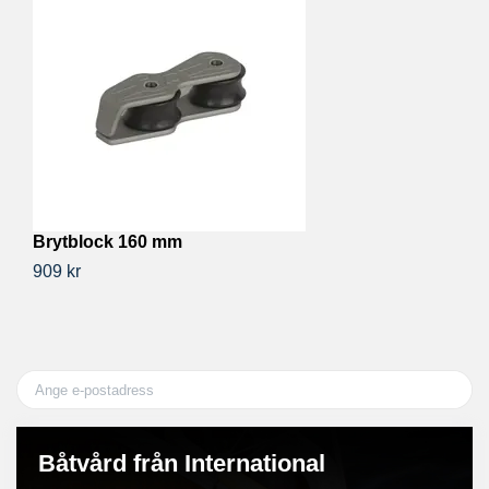
Brytblock 160 mm
R
909 kr
24
Båtvård från International