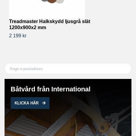
Treadmaster Halkskydd ljusgrå slät
T
1200x900x2 mm
2
2 199 kr
31
Båtvård från International
KLICKA HÄR