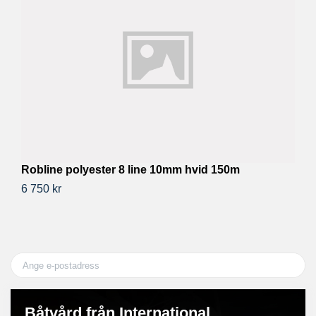
Robline polyester 8 line 10mm hvid 150m
R
6 750 kr
3 
Båtvård från International