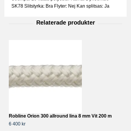
SK78 Slitstyrka: Bra Flyter: Nej Kan splitsas: Ja
Robline Orion 300 allround lina 8 mm Vit 200 m
R
6 400 kr
5 