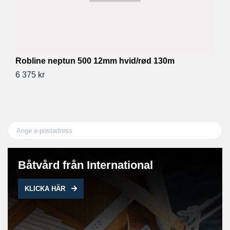
R
1
Robline neptun 500 12mm hvid/rød 130m
61
6 375 kr
Båtvård från International
KLICKA HÄR