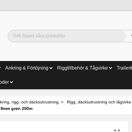
Ankring & Förtöjning
Riggtillbehör & Tågvirke
Trailert
noder
kring, rigg- och däcksutrustning
Rigg, däcksutrustning och tågvirke
0 8mm grøn 200m