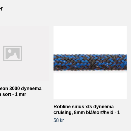
cean 3000 dyneema
 sort - 1 mtr
Robline sirius xts dyneema
cruising, 8mm blå/sort/hvid - 1
58 kr