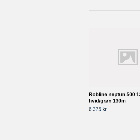
Robline neptun 500 
hvid/grøn 130m
6 375 kr