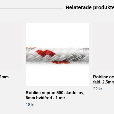
12mm
Robline o
fald, 2,5mm
22 kr
Robline neptun 500 skøde tov,
6mm hvid/rød - 1 mtr
18 kr