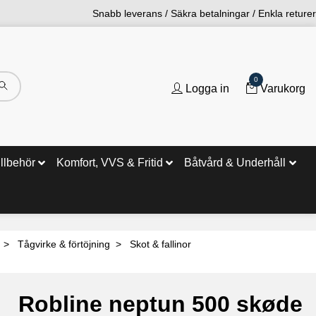
Snabb leverans / Säkra betalningar / Enkla returer
0
Logga in
Varukorg
illbehör
Komfort, VVS & Fritid
Båtvård & Underhåll
Tågvirke & förtöjning
Skot & fallinor
Robline neptun 500 skøde