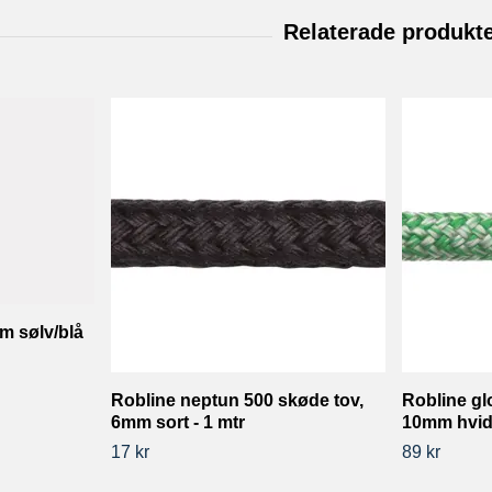
m sølv/blå
Robline neptun 500 skøde tov,
Robline gl
6mm sort - 1 mtr
10mm hvid/
17 kr
89 kr