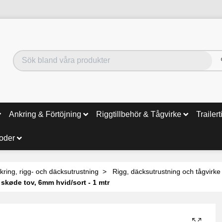
Ankring & Förtöjning
Riggtillbehör & Tågvirke
Trailert
noder
kring, rigg- och däcksutrustning
Rigg, däcksutrustning och tågvirke
skøde tov, 6mm hvid/sort - 1 mtr