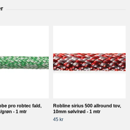
obe pro robtec fald,
Robline sirius 500 allround tov,
grøn - 1 mtr
10mm sølv/rød - 1 mtr
45 kr