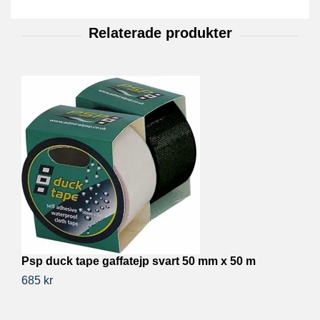
Psp duck tape gaffatejp svart 50 mm x 50 m
P
685 kr
20