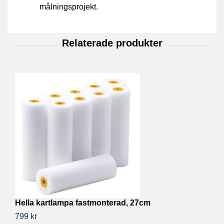
målningsprojekt.
Hella kartlampa fastmonterad, 27cm
H
799 kr
1 