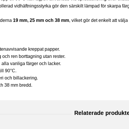
rollerad vidhäftningsstyrka gör den särskilt lämpad för skarpa f
edderna
19 mm, 25 mm och 38 mm
, vilket gör det enkelt att väl
ttenavvisande kreppat papper.
g och ren borttagning utan rester.
lla vanliga färger och lacker.
ill 90°C.
ri och billackering.
och 38 mm bredd.