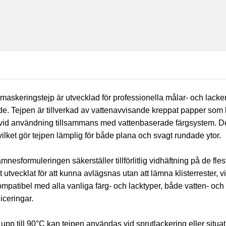
skeringstejp är utvecklad för professionella målar- och lackeri
de. Tejpen är tillverkad av vattenavvisande kreppat papper som 
n vid användning tillsammans med vattenbaserade färgsystem. D
, vilket gör tejpen lämplig för både plana och svagt rundade ytor.
esformuleringen säkerställer tillförlitlig vidhäftning på de fles
 utvecklat för att kunna avlägsnas utan att lämna klisterrester, 
ompatibel med alla vanliga färg- och lacktyper, både vatten- oc
iceringar.
upp till 90°C kan tejpen användas vid sprutlackering eller situa