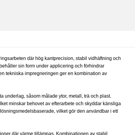
ngsarbeten där hög kantprecision, stabil vidhäftning och
behåller sin form under applicering och förhindrar
en tekniska impregneringen ger en kombination av
ta underlag, såsom målade ytor, metall, trä och plast.
vilket minskar behovet av efterarbete och skyddar känsliga
h lösningsmedelsbaserade, vilket gör den användbar i ett
tioner där värme tillämpas. Kombinationen av stabil