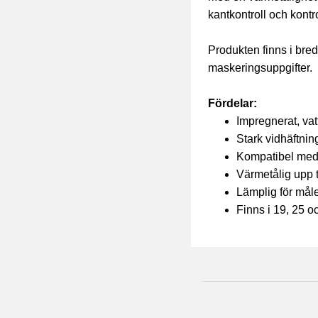
kantkontroll och kont
Produkten finns i br
maskeringsuppgifter.
Fördelar:
Impregnerat, va
Stark vidhäftnin
Kompatibel med a
Värmetålig upp t
Lämplig för måle
Finns i 19, 25 