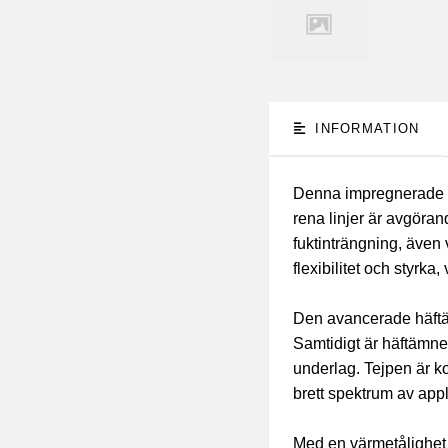
INFORMATION
Denna impregnerade ma
rena linjer är avgöran
fuktinträngning, äve
flexibilitet och styrka
Den avancerade häftämn
Samtidigt är häftämnet
underlag. Tejpen är k
brett spektrum av appl
Med en värmetålighet 