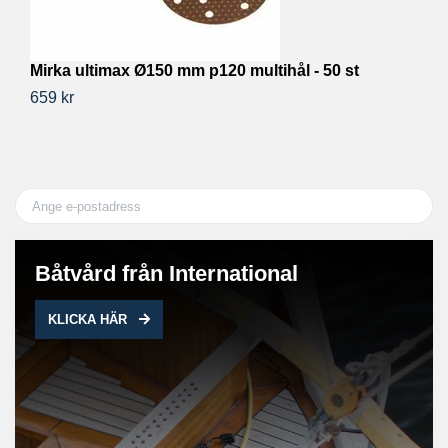
Mirka ultimax Ø150 mm p120 multihål - 50 st
M
659 kr
68
Båtvård från International
KLICKA HÄR