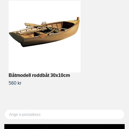
Båtmodell roddbåt 30x10cm
V
560 kr
2 