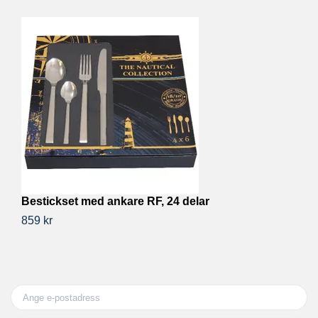
Bestickset med ankare RF, 24 delar
M
859 kr
1 