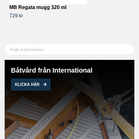
MB Regata mugg 320 ml
M
729 kr
71
Båtvård från International
KLICKA HÄR