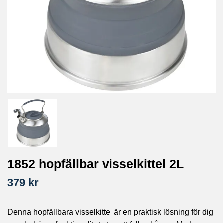
1852 hopfällbar visselkittel 2L
379 kr
Denna hopfällbara visselkittel är en praktisk lösning för dig