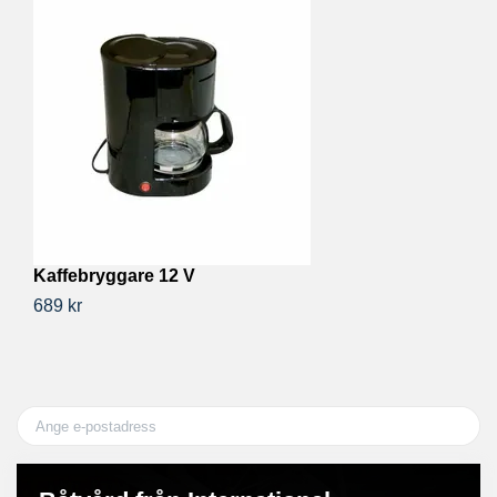
Kaffebryggare 12 V
1
689 kr
17