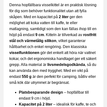
Denna hopfällbara visselkittel är en praktisk lösning
för dig som behöver funktionalitet utan att fylla
skåpen. Med en kapacitet på
2 liter
ger den
möjlighet att koka vatten till kaffe, te eller
matlagning, samtidigt som den kan fällas ihop till en
höjd på endast
9 cm
. Kitteln är tillverkad av
rostfritt
stål och värmetålig silikon
, vilket garanterar
hållbarhet och enkel rengöring. Den klassiska
visselfunktionen
gör det enkelt att höra när vattnet
kokar, och det ergonomiska handtaget ger ett säkert
grepp. Alla material är
livsmedelsgodkända
, så du
kan använda den med trygghet. Med en vikt på
endast
550 g
är den perfekt för camping, båtliv eller
små kök där utrymmet är begränsat.
Platsbesparande design
– hopfällbar till
endast 9 cm i höjd.
Kapacitet på 2 liter
– idealisk för kaffe, te och