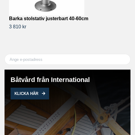
Barka stolstativ justerbart 40-60cm
B
3 810 kr
2 
Båtvård från International
KLICKA HÄR