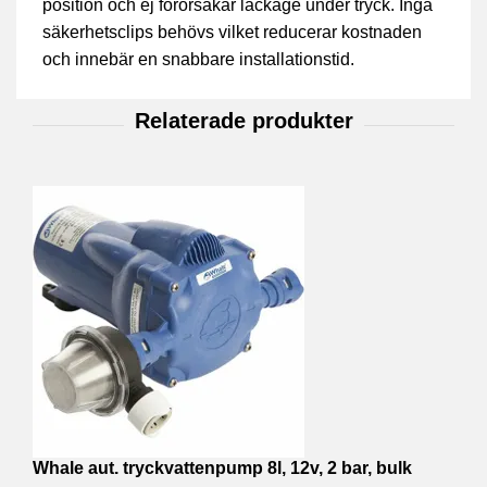
position och ej förorsakar läckage under tryck. Inga
säkerhetsclips behövs vilket reducerar kostnaden
och innebär en snabbare installationstid.
Whale aut. tryckvattenpump 8l, 12v, 2 bar, bulk
W