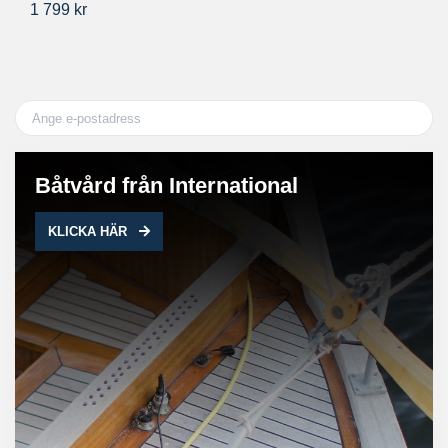
1 799 kr
37
Båtvård från International
KLICKA HÄR