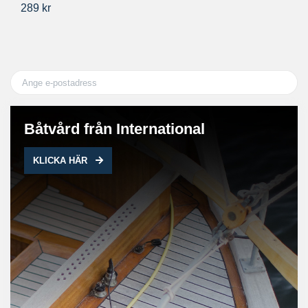
289 kr
22
Båtvård från International
KLICKA HÄR