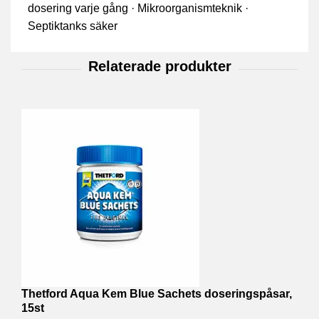
dosering varje gång · Mikroorganismteknik ·
Septiktanks säker
Thetford Aqua Kem Blue Sachets doseringspåsar,
T
15st
c