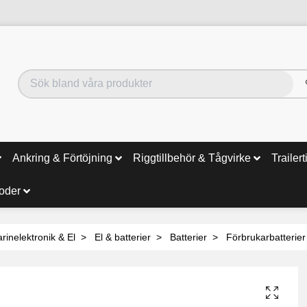
Ankring & Förtöjning
Riggtillbehör & Tågvirke
Trailert
noder
rinelektronik & El
El & batterier
Batterier
Förbrukarbatterier