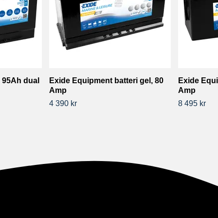
s 95Ah dual
Exide Equipment batteri gel, 80
Exide Equi
Amp
Amp
4 390 kr
8 495 kr