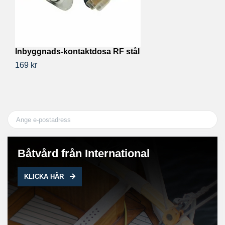
Inbyggnads-kontaktdosa RF stål
H
169 kr
36
Båtvård från International
KLICKA HÄR